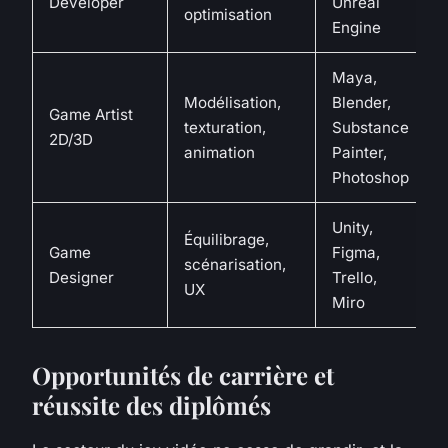
Developer
Unreal
optimisation
Engine
Maya,
Modélisation,
Blender,
Game Artist
A
texturation,
Substance
2D/3D
animation
Painter,
Photoshop
Unity,
Équilibrage,
Game
Figma,
scénarisation,
Designer
Trello,
UX
Miro
Opportunités de carrière et
réussite des diplômés